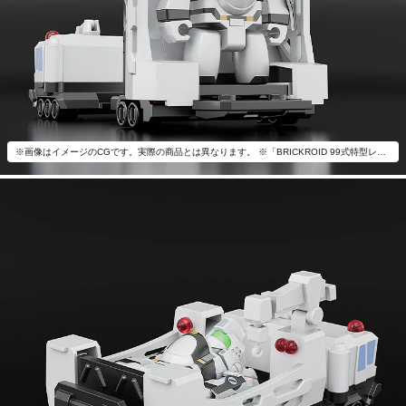
※画像はイメージのCGです。実際の商品とは異なります。 ※「BRICKROID 99式特型レイバーキャリア」以外は付属いたしません。