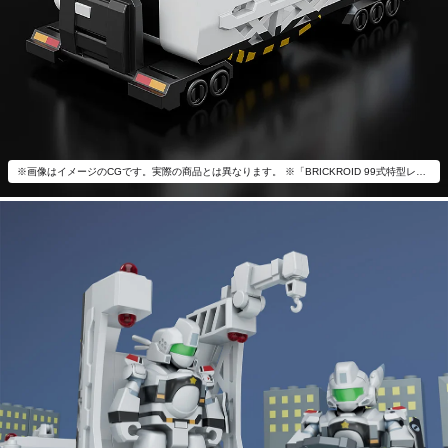
※画像はイメージのCGです。実際の商品とは異なります。 ※「BRICKROID 99式特型レイバーキャリア」以外は付属いたしません。