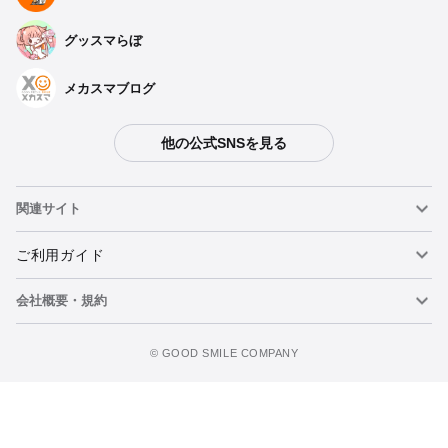
グッスマらぼ
メカスマブログ
他の公式SNSを見る
関連サイト
ねんどろいど
ご利用ガイド
会社概要・規約
ねんどろいどフェイスメーカー
重要なお知らせ
今すぐ予約注文
figma
FAQ・お問い合わせ
利用規約
©️ GOOD SMILE COMPANY
メカスマ
個人情報の取り扱いについて
ポッパレ（POP UP PARADE）