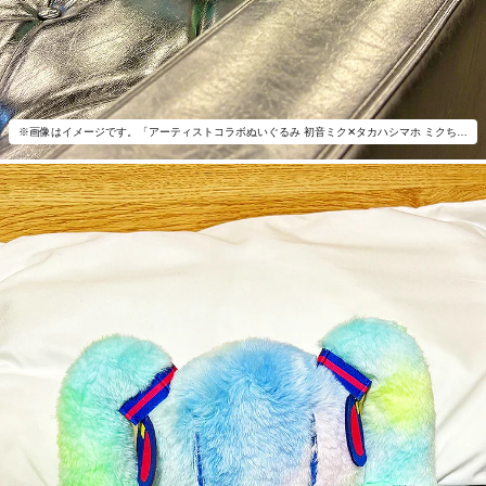
※画像はイメージです。「アーティストコラボぬいぐるみ 初音ミク✕タカハシマホ ミクちゃん！」以外は付属いたしません。