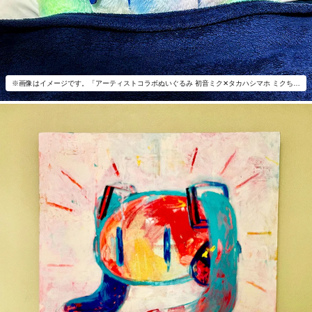
※画像はイメージです。「アーティストコラボぬいぐるみ 初音ミク✕タカハシマホ ミクちゃん！」以外は付属いたしません。