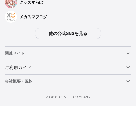
グッスマらぼ
Huggy Good Smile 蓮巳敬人
予約期間：2025年10月31日~2025年12月17日まで
2026年05月発売・お1人様3点まで
メカスマブログ
Huggy Good Smile 鬼龍紅郎
他の公式SNSを見る
予約期間：2025年10月31日~2025年12月17日まで
2026年05月発売・お1人様3点まで
関連サイト
Huggy Good Smile 神崎颯馬
予約期間：2025年10月31日~2025年12月17日まで
ねんどろいど
ご利用ガイド
2026年05月発売・お1人様3点まで
会社概要・規約
ねんどろいどフェイスメーカー
重要なお知らせ
Huggy Good Smile 滝維吹
カートに追加
予約期間：2025年10月31日~2025年12月17日まで
figma
FAQ・お問い合わせ
利用規約
2026年05月発売・お1人様3点まで
©️ GOOD SMILE COMPANY
メカスマ
個人情報の取り扱いについて
ポッパレ（POP UP PARADE）
特定商取引法に関する表示