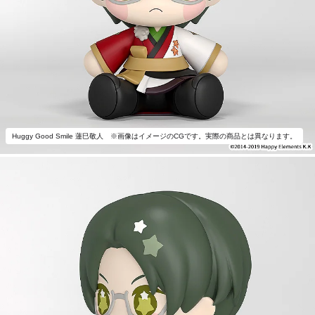
Huggy Good Smile 蓮巳敬人 ※画像はイメージのCGです。実際の商品とは異なります。