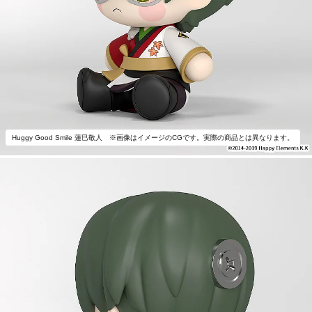
Huggy Good Smile 蓮巳敬人 ※画像はイメージのCGです。実際の商品とは異なります。