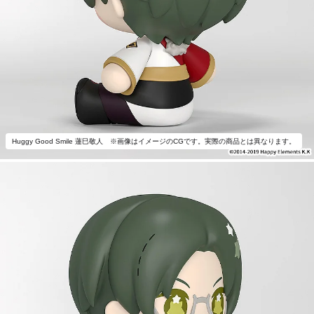
Huggy Good Smile 蓮巳敬人 ※画像はイメージのCGです。実際の商品とは異なります。