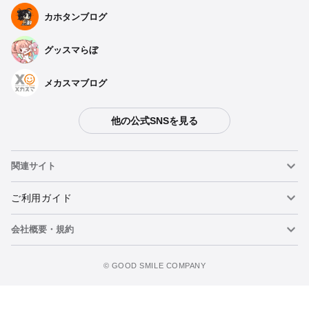
カホタンブログ
グッスマらぼ
メカスマブログ
他の公式SNSを見る
関連サイト
ねんどろいど
ご利用ガイド
会社概要・規約
ねんどろいどフェイスメーカー
重要なお知らせ
ウォッチリストに追加
figma
FAQ・お問い合わせ
利用規約
©️ GOOD SMILE COMPANY
メカスマ
個人情報の取り扱いについて