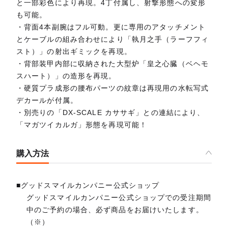
と一部彩色により再現。4丁付属し、射撃形態への変形
も可能。
・背面4本副腕はフル可動。更に専用のアタッチメント
とケーブルの組み合わせにより「執月之手（ラーフフィ
スト）」の射出ギミックを再現。
・背部装甲内部に収納された大型炉「皇之心臓（ベヘモ
スハート）」の造形を再現。
・硬質プラ成形の腰布パーツの紋章は再現用の水転写式
デカールが付属。
・別売りの「DX-SCALE カササギ」との連結により、
「マガツイカルガ」形態を再現可能！
購入方法
■グッドスマイルカンパニー公式ショップ
グッドスマイルカンパニー公式ショップでの受注期間
中のご予約の場合、必ず商品をお届けいたします。
（※）