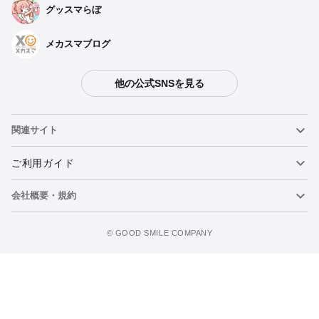
グッスマらぼ
メカスマブログ
他の公式SNSを見る
関連サイト
ねんどろいど
ご利用ガイド
会社概要・規約
ねんどろいどフェイスメーカー
重要なお知らせ
カートに追加
figma
FAQ・お問い合わせ
利用規約
©️ GOOD SMILE COMPANY
メカスマ
個人情報の取り扱いについて
ポッパレ（POP UP PARADE）
特定商取引法に関する表示