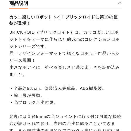
商品説明
カッコ楽しいロボットトイ！ブリックロイドに第10の使
徒が登場！
BRICKROID（ブリックロイド）は、カッコ楽しいロボ
ットトイをテーマに作られた約5cmのコレクションロボ
ットシリーズです。
同一デザインフォーマットで様々なロボット作品からシ
リーズ展開！
小さなボディに、並べる楽しさと遊ぶ楽しさを詰め込み
ました。
・全高約5.8cm。塗装済み完成品。ABS樹脂製。
・腕、脚が可動。
・凸ブロック台座付属。
足裏には直径5mmの凸ジョイントに取り付け可能な接続
穴が設けられており、専用の台座に飾ることができま
す。また同寸法の汎用的なブロック玩具にも取り付け可