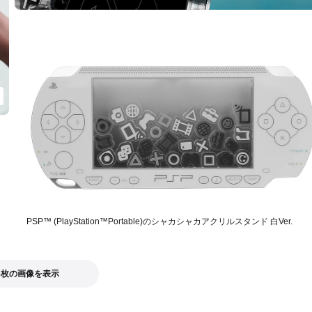
PSP™ (PlayStation™Portable)のシャカシャカアクリルスタンド 白Ver.
6枚の画像を表示