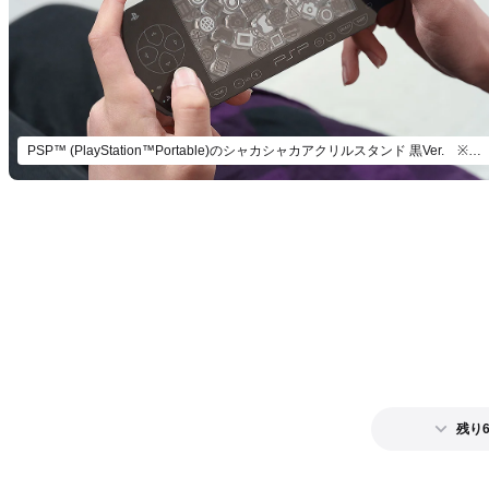
PSP™ (PlayStation™Portable)のシャカシャカアクリルスタンド 黒Ver. ※画像はイメージです。
残り