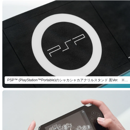
PSP™ (PlayStation™Portable)のシャカシャカアクリルスタンド 黒Ver. ※画像はイメージです。