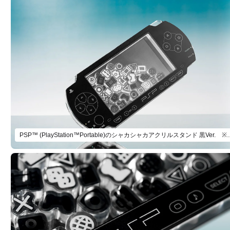
PSP™ (PlayStation™Portable)のシャ