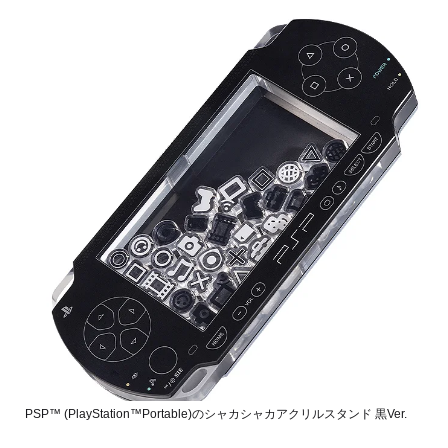
PSP™ (PlayStation™Portable)のシャカシャカアクリルスタンド 黒Ver.