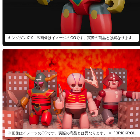
キングダンX10 ※画像はイメージのCGです。実際の商品とは異なります。
※画像はイメージのCGです。実際の商品とは異なります。 ※「BRICKROID 機械獣セット① 」以外は付属いたしません。