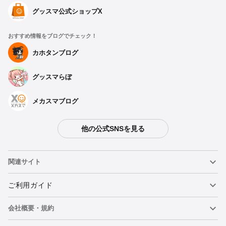
グッスマ公式ショップX
おすすめ情報をブログでチェック！
種類を選択
カホタンブログ
グッスマらぼ
ホログラムステッカーセット 中島敦
予約期間：2025年06月30日~2025年07月30日まで
2025年09月発売・お1人様3点まで
メカスマブログ
ホログラムステッカーセット 太宰治
他の公式SNSを見る
予約期間：2025年06月30日~2025年07月30日まで
2025年09月発売・お1人様3点まで
関連サイト
ホログラムステッカーセット 芥川龍之介
予約期間：2025年06月30日~2025年07月30日まで
ねんどろいど
ご利用ガイド
2025年09月発売・お1人様3点まで
会社概要・規約
ねんどろいどフェイスメーカー
重要なお知らせ
ホログラムステッカーセット 中原中也