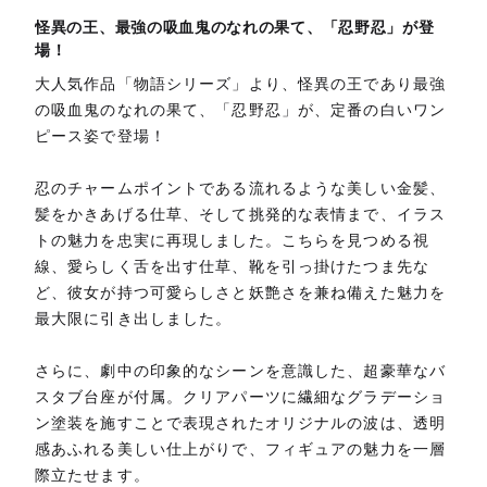
怪異の王、最強の吸血鬼のなれの果て、「忍野忍」が登
場！
大人気作品「物語シリーズ」より、怪異の王であり最強
の吸血鬼のなれの果て、「忍野忍」が、定番の白いワン
ピース姿で登場！
忍のチャームポイントである流れるような美しい金髪、
髪をかきあげる仕草、そして挑発的な表情まで、イラス
トの魅力を忠実に再現しました。こちらを見つめる視
線、愛らしく舌を出す仕草、靴を引っ掛けたつま先な
ど、彼女が持つ可愛らしさと妖艶さを兼ね備えた魅力を
最大限に引き出しました。
さらに、劇中の印象的なシーンを意識した、超豪華なバ
スタブ台座が付属。クリアパーツに繊細なグラデーショ
ン塗装を施すことで表現されたオリジナルの波は、透明
感あふれる美しい仕上がりで、フィギュアの魅力を一層
際立たせます。