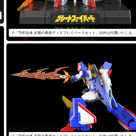
※「THE合体 太陽の勇者ディスプレイベースセット」以外は付属いたしません。