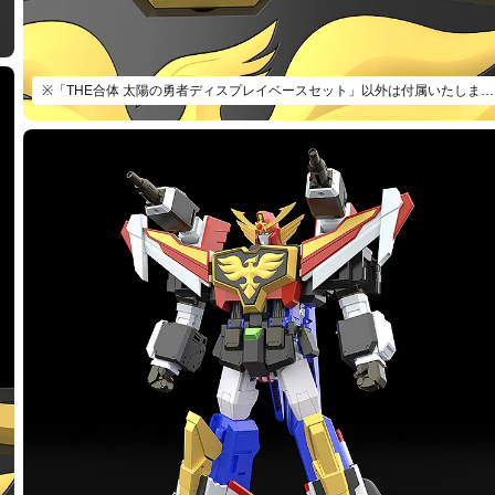
※「THE合体 太陽の勇者ディスプレイベースセット」以外は付属いたしません。