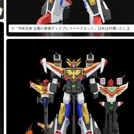
※「THE合体 太陽の勇者ディスプレイベースセット」以外は付属いたしません。