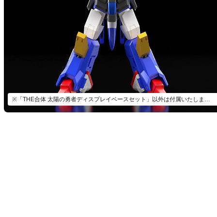
※「THE合体 太陽の勇者ディスプレイベースセット」以外は付属いたしません。