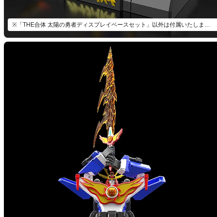
※「THE合体 太陽の勇者ディスプレイベースセット」以外は付属いたしません。