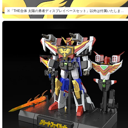
※「THE合体 太陽の勇者ディスプレイベースセット」以外は付属いたしません。