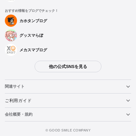
おすすめ情報をブログでチェック！
カホタンブログ
グッスマらぼ
メカスマブログ
他の公式SNSを見る
関連サイト
ねんどろいど
ご利用ガイド
会社概要・規約
ねんどろいどフェイスメーカー
重要なお知らせ
今すぐ予約注文
figma
FAQ・お問い合わせ
利用規約
©️ GOOD SMILE COMPANY