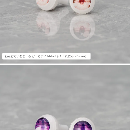
ねんどろいどどーる どーるアイ Make Up！：れにゃ（Brown）