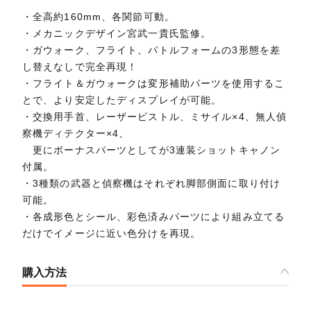
・全高約160mm、各関節可動。
・メカニックデザイン宮武一貴氏監修。
・ガウォーク、フライト、バトルフォームの3形態を差
し替えなしで完全再現！
・フライト＆ガウォークは変形補助パーツを使用するこ
とで、より安定したディスプレイが可能。
・交換用手首、レーザーピストル、ミサイル×4、無人偵
察機ディテクター×4、
更にボーナスパーツとしてが3連装ショットキャノン
付属。
・3種類の武器と偵察機はそれぞれ脚部側面に取り付け
可能。
・各成形色とシール、彩色済みパーツにより組み立てる
だけでイメージに近い色分けを再現。
購入方法