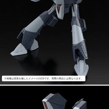
※画像は塗装を施したイメージのCGです。実際の商品とは異なります。