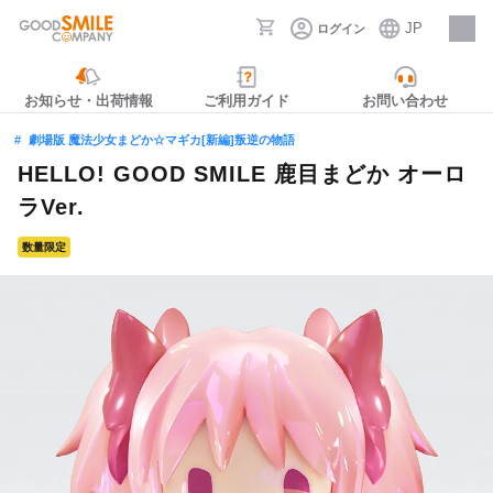
JP
ログイン
採用情報
お知らせ・出荷情報
ご利用ガイド
お問い合わせ
劇場版 魔法少女まどか☆マギカ[新編]叛逆の物語
HELLO! GOOD SMILE 鹿目まどか オーロ
ラVer.
数量限定