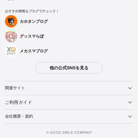
おすすめ情報をブログでチェック！
カホタンブログ
グッスマらぼ
メカスマブログ
他の公式SNSを見る
関連サイト
ねんどろいど
ご利用ガイド
会社概要・規約
ねんどろいどフェイスメーカー
重要なお知らせ
カートに追加
figma
FAQ・お問い合わせ
利用規約
©️ GOOD SMILE COMPANY