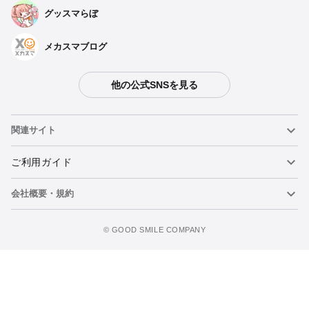
グッスマらぼ
ダンジョン飯 ハンドパペット ライオス
予約期間：2025年03月31日~2025年04月16日まで
2025年08月発売・お1人様3点まで
メカスマブログ
ダンジョン飯 ハンドパペット マルシル
他の公式SNSを見る
予約期間：2025年03月31日~2025年04月16日まで
2025年08月発売・お1人様3点まで
関連サイト
ダンジョン飯 ハンドパペット チルチャック
予約期間：2025年03月31日~2025年04月16日まで
ねんどろいど
ご利用ガイド
2025年08月発売・お1人様3点まで
会社概要・規約
ねんどろいどフェイスメーカー
重要なお知らせ
ダンジョン飯 ハンドパペット センシ
カートに追加
予約期間：2025年03月31日~2025年04月16日まで
figma
FAQ・お問い合わせ
利用規約
©️ GOOD SMILE COMPANY
2025年08月発売・お1人様3点まで
メカスマ
個人情報の取り扱いについて
ポッパレ（POP UP PARADE）
特定商取引法に関する表示