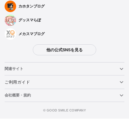
カホタンブログ
グッスマらぼ
メカスマブログ
他の公式SNSを見る
関連サイト
ねんどろいど
ご利用ガイド
会社概要・規約
ねんどろいどフェイスメーカー
重要なお知らせ
カートに追加
figma
FAQ・お問い合わせ
利用規約
©️ GOOD SMILE COMPANY
メカスマ
個人情報の取り扱いについて