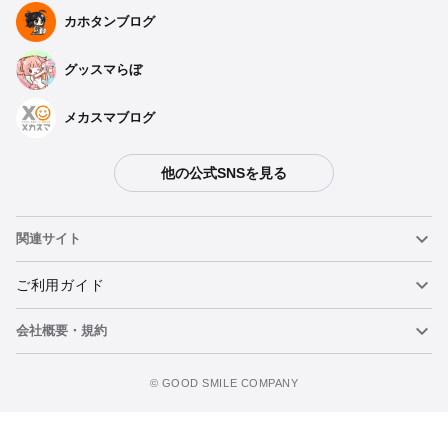
カホタンブログ
グッスマらぼ
メカスマブログ
他の公式SNSを見る
関連サイト
ねんどろいど
ご利用ガイド
会社概要・規約
ねんどろいどフェイスメーカー
重要なお知らせ
カートに追加
figma
FAQ・お問い合わせ
利用規約
©️ GOOD SMILE COMPANY
メカスマ
個人情報の取り扱いについて