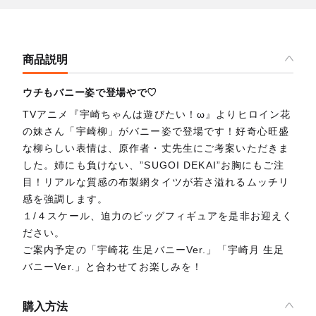
商品説明
ウチもバニー姿で登場やで♡
TVアニメ『宇崎ちゃんは遊びたい！ω』よりヒロイン花
の妹さん「宇崎柳」がバニー姿で登場です！好奇心旺盛
な柳らしい表情は、原作者・丈先生にご考案いただきま
した。姉にも負けない、”SUGOI DEKAI”お胸にもご注
目！リアルな質感の布製網タイツが若さ溢れるムッチリ
感を強調します。
１/４スケール、迫力のビッグフィギュアを是非お迎えく
ださい。
ご案内予定の「宇崎花 生足バニーVer.」「宇崎月 生足
バニーVer.」と合わせてお楽しみを！
購入方法