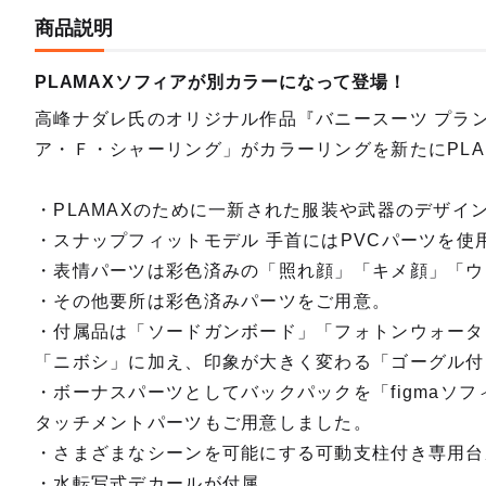
商品説明
PLAMAXソフィアが別カラーになって登場！
高峰ナダレ氏のオリジナル作品『バニースーツ プラ
ア・Ｆ・シャーリング」がカラーリングを新たにPLA
・PLAMAXのために一新された服装や武器のデザイン
・スナップフィットモデル 手首にはPVCパーツを使
・表情パーツは彩色済みの「照れ顔」「キメ顔」「ウ
・その他要所は彩色済みパーツをご用意。
・付属品は「ソードガンボード」「フォトンウォータ
「ニボシ」に加え、印象が大きく変わる「ゴーグル付
・ボーナスパーツとしてバックパックを「figmaソ
タッチメントパーツもご用意しました。
・さまざまなシーンを可能にする可動支柱付き専用台
・水転写式デカールが付属。