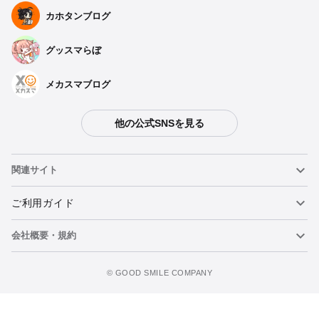
カホタンブログ
グッスマらぼ
メカスマブログ
他の公式SNSを見る
関連サイト
ねんどろいど
ご利用ガイド
会社概要・規約
ねんどろいどフェイスメーカー
重要なお知らせ
今すぐ予約注文
figma
FAQ・お問い合わせ
利用規約
©️ GOOD SMILE COMPANY
メカスマ
個人情報の取り扱いについて