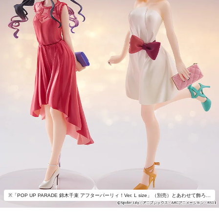
※「POP UP PARADE 錦木千束 アフターパーリィ！Ver. L size」（別売）とあわせて飾ろう。