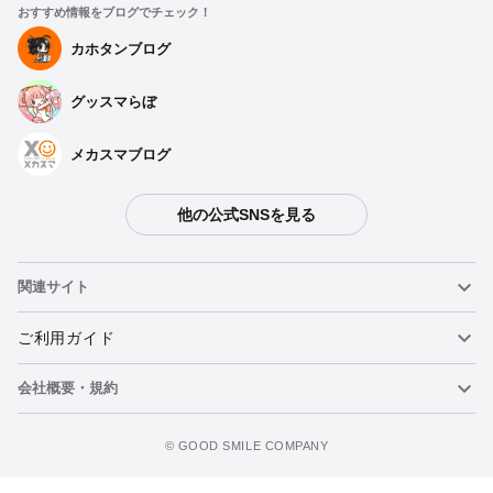
おすすめ情報をブログでチェック！
カホタンブログ
グッスマらぼ
メカスマブログ
他の公式SNSを見る
関連サイト
ねんどろいど
ご利用ガイド
会社概要・規約
ねんどろいどフェイスメーカー
重要なお知らせ
カートに追加
figma
FAQ・お問い合わせ
利用規約
©️ GOOD SMILE COMPANY