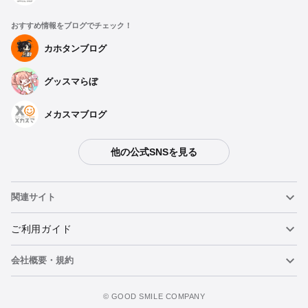
おすすめ情報をブログでチェック！
カホタンブログ
グッスマらぼ
メカスマブログ
他の公式SNSを見る
関連サイト
ねんどろいど
ご利用ガイド
会社概要・規約
ねんどろいどフェイスメーカー
重要なお知らせ
カートに追加
figma
FAQ・お問い合わせ
利用規約
©️ GOOD SMILE COMPANY