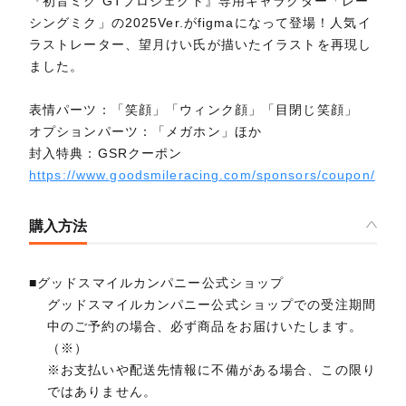
『初音ミク GTプロジェクト』専用キャラクター「レー
シングミク」の2025Ver.がfigmaになって登場！人気イ
ラストレーター、望月けい氏が描いたイラストを再現し
ました。
表情パーツ：「笑顔」「ウィンク顔」「目閉じ笑顔」
オプションパーツ：「メガホン」ほか
封入特典：GSRクーポン
https://www.goodsmileracing.com/sponsors/coupon/
購入方法
■グッドスマイルカンパニー公式ショップ
グッドスマイルカンパニー公式ショップでの受注期間
中のご予約の場合、必ず商品をお届けいたします。
（※）
※お支払いや配送先情報に不備がある場合、この限り
ではありません。