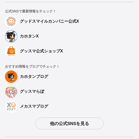
【再販】 ぬいぐるみ MyGO!!!!! 長崎 そよ 制服Ver. -
2026年10月発売予定
公式SNSで最新情報をチェック！
予約受付中
グッドスマイルカンパニー公式X
【再販】 ぬいぐるみ MyGO!!!!! 椎名 立希 制服Ver. -
カホタンX
2026年10月発売予定
予約受付中
グッスマ公式ショップX
ぬいぐるみ MyGO!!!!! 高松 燈 制服Ver. - 2025年06月
おすすめ情報をブログでチェック！
発売予定
予約終了
カホタンブログ
グッスマらぼ
ぬいぐるみ MyGO!!!!! 千早 愛音 制服Ver. - 2025年06
月発売予定
予約終了
メカスマブログ
ぬいぐるみ MyGO!!!!! 要 楽奈 制服Ver. - 2025年06月
他の公式SNSを見る
発売予定
予約終了