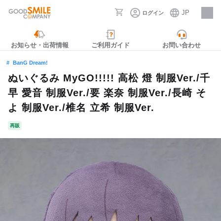
JP
ログイン
採用情報
お知らせ・出荷情報
ご利用ガイド
お問い合わせ
BanG Dream!
ぬいぐるみ MyGO!!!!! 高松 燈 制服Ver./千
早 愛音 制服Ver./要 楽奈 制服Ver./長崎 そ
よ 制服Ver./椎名 立希 制服Ver.
再販