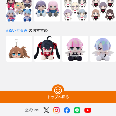
#
ぬいぐるみ
のおすすめ
種類を選択
【再販】 ぬいぐるみ MyGO!!!!! 高松 燈 制服Ver. -
2026年10月発売予定
予約受付中
【再販】 ぬいぐるみ MyGO!!!!! 千早 愛音 制服Ver. -
2026年10月発売予定
予約受付中
トップへ戻る
【再販】 ぬいぐるみ MyGO!!!!! 要 楽奈 制服Ver. -
2026年10月発売予定
予約受付中
公式SNS