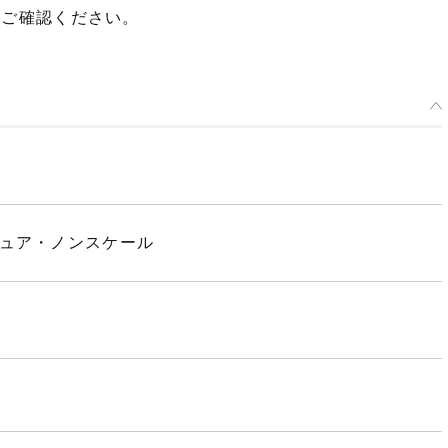
てご確認ください。
ギュア・ノンスケール
種類を選択
シューズシリーズ root（草履/白足袋）
予約期間：2024年10月18日~2024年11月13日まで
2025年05月発売・お1人様3点まで