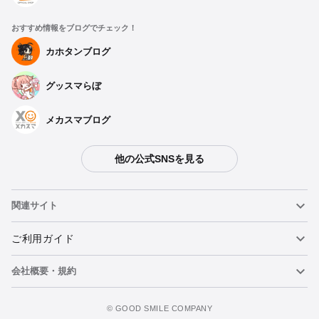
おすすめ情報をブログでチェック！
カホタンブログ
グッスマらぼ
メカスマブログ
他の公式SNSを見る
関連サイト
ねんどろいど
ご利用ガイド
会社概要・規約
ねんどろいどフェイスメーカー
重要なお知らせ
カートに追加
figma
FAQ・お問い合わせ
利用規約
©️ GOOD SMILE COMPANY