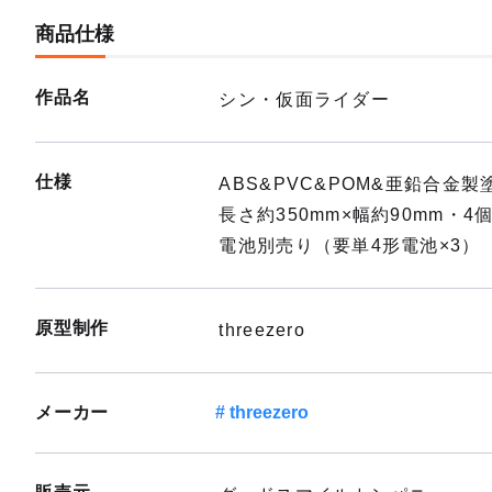
商品仕様
作品名
シン・仮面ライダー
仕様
ABS&PVC&POM&亜鉛合金
長さ約350mm×幅約90mm・
電池別売り（要単4形電池×3）
原型制作
threezero
メーカー
threezero