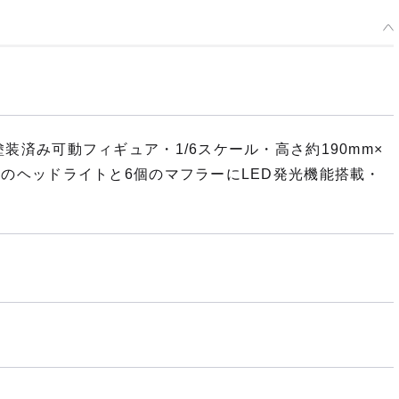
製塗装済み可動フィギュア・1/6スケール・高さ約190mm×
4個のヘッドライトと6個のマフラーにLED発光機能搭載・