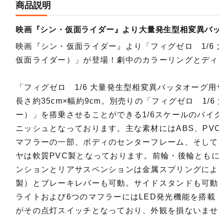
商品説明
映画『シン・仮面ライダー』より大量発生型相変異バッ
映画『シン・仮面ライダー』より「フィグゼロ 1/6
仮面ライダー）」が登場！劇中のカラーリングとディ
「フィグゼロ 1/6 大量発生型相変異バッタオーグ用
長さ約35cm×幅約9cm。別売りの「フィグゼロ 1
ー）」を搭乗させることができる1/6スケールのバ
ニッシュとなっております。主な素材にはABS、PV
マフラーの一部、ボディのセンターフレーム、そして
ヤは軟質PVC製となっております。前輪・後輪とも
ンションとリアサスペンションは金属スプリングによ
製）とブレーキレバーも可動。サイドスタンドも可動
ライトおよび6つのマフラーにはLED発光機能を搭載
がその点灯スイッチとなっており、外観を損ないませ