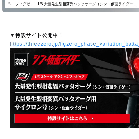
※「フィグゼロ 1/6 大量発生型相変異バッタオーグ（シン・仮面ライダー）」（別売）とあわせて飾ろう。
▼特設サイト公開中！
https://threezero.jp/figzero_phase_variation_batt