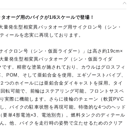
タオーグ用のバイクが1/6スケールで登場！
 大量発生型相変異バッタオーグ用サイクロン号（シン・
ティールを忠実に再現しております。
サイクロン号（シン・仮面ライダー）」は高さ約19cm×
/6 大量発生型相変異バッタオーグ（シン・仮面ライダ
イクです。精密な塗装が施されており、カウルはグロスフィ
C、POM、そして亜鉛合金を使用。エギゾーストパイプ、
２つのホイールには亜鉛合金ダイキャストを採用。タイ
に回転可能で、前輪はステアリング可能。フロントサスペ
り実際に機能します。さらに後輪のチェーン（軟質PVC
し、バイクの駐車状態を再現可能。特徴的な4つのヘッド
（要単4形電池×3、電池別売）。燃料タンクのディテール
ん。他、バイクを走行時の姿勢で立たせるためのクリア