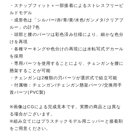
・スナップフィット＋一部接着によるストレスフリービ
ルドモデル
・成形色は「シルバー/赤/青/黄/水色/ガンメタ/クリアブ
ルー」の計7色
・頭部と腰のパーツは彩色済み仕様により、細かな色分
けを再現
・各種マーキングや色分けの再現には水転写式デカール
を採用
・専用パーツを使用することにより、チェンガンを腰に
懸架することが可能
・チェンガンは2種類の刃パーツが選択式で組立可能
・付属物：チェンガン/チェンガン懸架パーツ/交換用手
首パーツ(PVC製)
※画像はCGによる完成見本です。実際の商品とは異な
る場合がございます。
※組み立てにはプラスチックモデル用ニッパーと接着剤
をご用意ください。