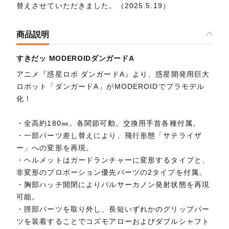
替えさせていただきました。（2025.5.19）
商品説明
すきだッ MODEROIDダンガードA
アニメ『惑星ロボ ダンガードA』より、惑星開発用巨大
ロボット「ダンガードA」がMODEROIDでプラモデル
化！
・全高約180㎜。各関節可動。交換用手首各種付属。
・一部パーツ差し替えにより、飛行形態「サテライザ
ー」への変形を再現。
・ヘルメットはガードランチャーに変形するタイプと、
非変形のプロポーション優先パーツの2タイプを付属。
・胸部ハッチ開閉によりパルサーカノン発射状態を再現
可能。
・脛部パーツを取り外し、長短いずれかのグリップパー
ツを装着することでコズモアローおよびダブルシャフト