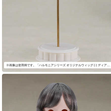
※画像は使用例です。「ハルモニアシリーズ オリジナルウィッグ (ミディアムウェーブ/ブロンド)」以外は付属いたしません。