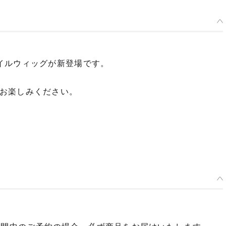
イルウィッグが新登場です。
お楽しみください。
種類を選択
ミディアムウェーブ/ブロンド
予約期間：2024年10月29日~2024年12月18日まで
2025年06月発売・お1人様3点まで
ミディアムウェーブ/ピンクグレー