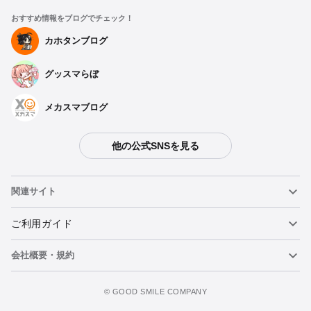
おすすめ情報をブログでチェック！
カホタンブログ
グッスマらぼ
メカスマブログ
他の公式SNSを見る
関連サイト
ねんどろいど
ご利用ガイド
会社概要・規約
ねんどろいどフェイスメーカー
重要なお知らせ
カートに追加
figma
FAQ・お問い合わせ
利用規約
©️ GOOD SMILE COMPANY