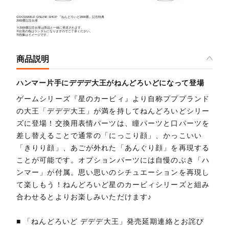
GOODSMILE ONLINE SHOP 『ねんどろいど2000番』記念特典
2000番記念台座
※2000番記念台座は商品と一緒に発送されます。
※台座の色はランダムになりますのでご了承ください。
※画像はイメージです。
商品説明
ハンマー片手にデデデ大王がねんどろいどになって登場
ゲームシリーズ『星のカービィ』より自称プププランド
の大王「デデデ大王」が満を持してねんどろいどシリー
ズに登場！交換用表情パーツは、瞳パーツと口パーツを
差し替えることで通常の「にっこり顔」、かっこいい
「きりり顔」、あごが外れた「あんぐり顔」を再現する
ことが可能です。オプションパーツには自慢のぶき「ハ
ンマー」が付属。思い思いのシチュエーションを再現し
て楽しもう！ねんどろいど星のカービィシリーズと組み
合わせるとよりお楽しみいただけます♪
■ 「ねんどろいど デデデ大王」発売延期連絡とお詫び