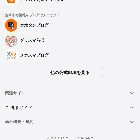
おすすめ情報をブログでチェック！
カホタンブログ
グッスマらぼ
メカスマブログ
他の公式SNSを見る
関連サイト
ねんどろいど
ご利用ガイド
会社概要・規約
ねんどろいどフェイスメーカー
重要なお知らせ
ウォッチリストに追加
figma
FAQ・お問い合わせ
利用規約
©️ GOOD SMILE COMPANY