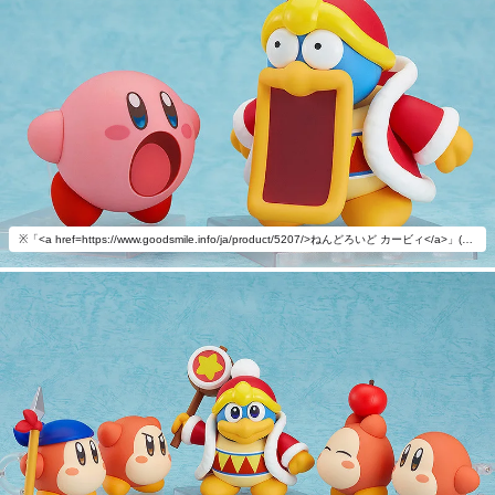
※「<a href=https://www.goodsmile.info/ja/product/5207/>ねんどろいど カービィ</a>」(別売)とあわせて飾ろう。