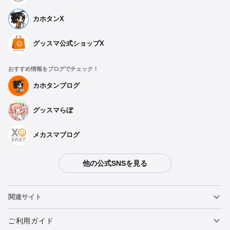
カホタンX
グッスマ公式ショップX
おすすめ情報をブログでチェック！
カホタンブログ
グッスマらぼ
メカスマブログ
他の公式SNSを見る
種類を選択
関連サイト
【再販】 ねんどろいど 江ノ島盾子 - 2025年05月発売予定
予約期間：2024年12月24日~2025年02月12日まで
ねんどろいど
ご利用ガイド
2025年05月発売・お1人様3点まで