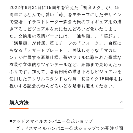
2022年8月31日に15周年を迎えた「初音ミク」が、15
周年にちなんで可愛い「苺」をモチーフにしたデザイン
で登場！イラストレーター森倉円氏のフィギュア用の描
き下ろしビジュアルを元にねんどろいど化いたしまし
た。交換用の表情パーツには、「通常顔」、「笑顔」、
「満足顔」が付属。苺モチーフの「フォーク」、台座に
もなる「デザートプレート」、美味しそうな「マカロ
ン」が付属する豪華仕様。苺やフリルに彩られた豪華な
衣装や立体的なツインテールなど、細部まで見応えたっ
ぷりです。加えて、森倉円氏の描き下ろしビジュアルを
使用したアクリルスタンドも付属！初音ミク15周年をお
祝いする記念のねんどろいどを是非お迎えください。
購入方法
■グッドスマイルカンパニー公式ショップ
グッドスマイルカンパニー公式ショップでの受注期間