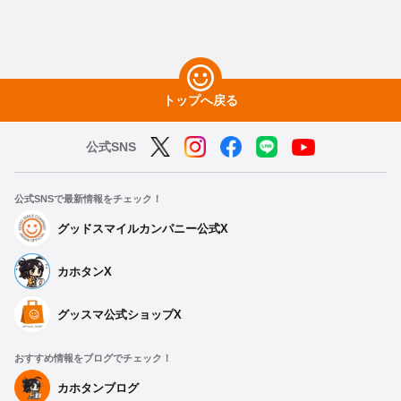
トップへ戻る
公式SNS
公式SNSで最新情報をチェック！
グッドスマイルカンパニー公式X
カホタンX
種類を選択
グッスマ公式ショップX
プロジェクトセカイ カラフルステージ！ feat. 初音ミク ねんど
ろいどぷらす トレーディングラバーストラップ Leo/need
おすすめ情報をブログでチェック！
予約期間：2022年05月16日~2022年06月08日まで
カホタンブログ
2023年06月発売・お1人様3点まで