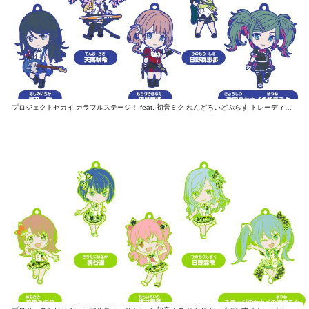
プロジェクトセカイ カラフルステージ！ feat. 初音ミク ねんどろいどぷらす トレーディングラバーストラップ Leo/need