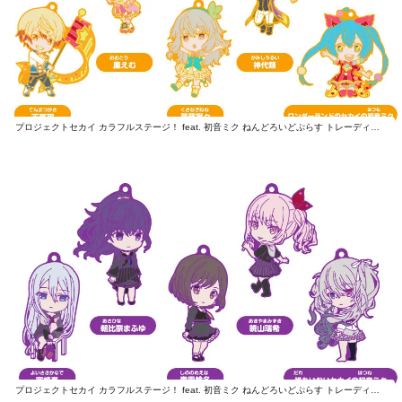
プロジェクトセカイ カラフルステージ！ feat. 初音ミク ねんどろいどぷらす トレーディングラバーストラップ ワンダーランズ×ショウタイム
プロジェクトセカイ カラフルステージ！ feat. 初音ミク ねんどろいどぷらす トレーディングラバーストラップ 25時、ナイトコードで。