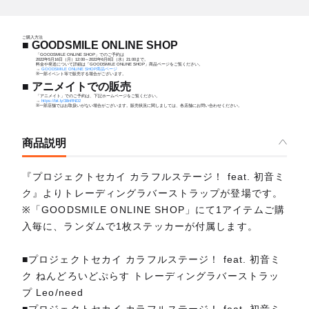
ご購入方法
■ GOODSMILE ONLINE SHOP
「GOODSMILE ONLINE SHOP」でのご予約は
2022年5月16日（月）12:00～2022年6月8日（水）21:00まで。
料金や発送について詳細は「GOODSMILE ONLINE SHOP」商品ページをご覧ください。
→
GOODSMILE ONLINE SHOP商品ページ
※一部イベント等で販売する場合がございます。
■ アニメイトでの販売
「アニメイト」でのご予約は、下記ホームページをご覧ください。
→
https://bit.ly/38nRND2
※一部店舗ではお取扱いがない場合がございます。販売状況に関しましては、各店舗にお問い合わせください。
商品説明
『プロジェクトセカイ カラフルステージ！ feat. 初音ミ
ク』よりトレーディングラバーストラップが登場です。
※「GOODSMILE ONLINE SHOP」にて1アイテムご購
入毎に、ランダムで1枚ステッカーが付属します。
■プロジェクトセカイ カラフルステージ！ feat. 初音ミ
ク ねんどろいどぷらす トレーディングラバーストラッ
プ Leo/need