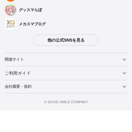
プロジェクトセカイ カラフルステージ！ feat. 初音ミク ねんど
グッスマらぼ
ろいどぷらす トレーディングラバーストラップ MORE MORE
JUMP！
予約期間：2022年05月16日~2022年06月08日まで
メカスマブログ
2023年06月発売・お1人様3点まで
プロジェクトセカイ カラフルステージ！ feat. 初音ミク ねんど
ろいどぷらす トレーディングラバーストラップ Vivid BAD
他の公式SNSを見る
SQUAD
予約期間：2022年05月16日~2022年06月08日まで
2023年06月発売・お1人様3点まで
関連サイト
プロジェクトセカイ カラフルステージ！ feat. 初音ミク ねんど
ろいどぷらす トレーディングラバーストラップ ワンダーランズ
×ショウタイム
ねんどろいど
ご利用ガイド
予約期間：2022年05月16日~2022年06月08日まで
2023年06月発売・お1人様3点まで
会社概要・規約
ねんどろいどフェイスメーカー
重要なお知らせ
プロジェクトセカイ カラフルステージ！ feat. 初音ミク ねんど
ろいどぷらす トレーディングラバーストラップ 25時、ナイト
コードで。
ウォッチリストに追加
figma
FAQ・お問い合わせ
利用規約
©️ GOOD SMILE COMPANY
予約期間：2022年05月16日~2022年06月08日まで
2023年06月発売・お1人様3点まで
メカスマ
個人情報の取り扱いについて
ポッパレ（POP UP PARADE）