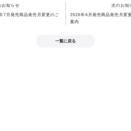
のお知らせ
次のお知
26年7月発売商品発売月変更のご
2026年6月発売商品発売月変
案内
一覧に戻る
公式SNS
公式SNSで最新情報をチェック！
グッドスマイルカンパニー公式X