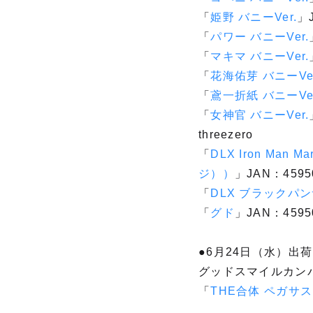
「
姫野 バニーVer.
」J
「
パワー バニーVer.
「
マキマ バニーVer.
「
花海佑芽 バニーVer
「
鳶一折紙 バニーVer
「
女神官 バニーVer.
threezero
「
DLX Iron Man
ジ））
」JAN：4595
「
DLX ブラック
「
グド
」JAN：4595
●6月24日（水）出荷
グッドスマイルカン
「
THE合体 ペガサ