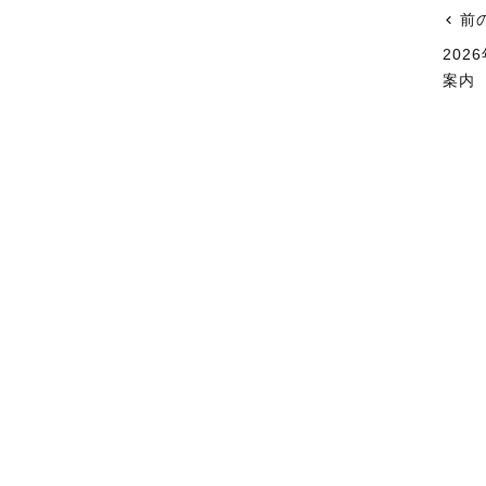
前
20
案内
関連サイト
ご利用ガイド
ねんどろいど
重要なお知らせ
ねんどろいどフェイスメーカー
FAQ・お問い合わせ