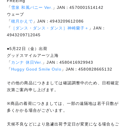
FREEing
「
雪泉 和風バニー Ver.
」JAN：4570001514142
ウェーブ
「
穂月かえで
」JAN：4943209612086
「
［ダンス・ダンス・ダンス］神崎蘭子＋
」JAN：
4943209712045
●5月22日（金）出荷
グッドスマイルアーツ上海
「
カンナ 休日Ver.
」JAN：4580416929943
「
Huggy Good Smile Oslo
」JAN：4580828665132
その他の商品につきましては確認調整中のため、日程確定
次第ご案内申し上げます。
※商品の着荷につきましては、一部の遠隔地は若干日数が
多くかかる場合がございます。
天候不良などにより急遽出荷予定日が変更になる場合もご