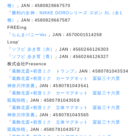
種）
」JAN：4580828667570
「
勝利の女神：NIKKE DOROシリーズ ズボン XL（全1
種）
」JAN：4580828667587
FREEing
「
らんまバニーVer.
」JAN：4570001514258
Loop’
「
ソフビ 歩き茸［赤］
」JAN：4560266126303
「
ソフビ 歩き茸［青］
」JAN：4560266126327
株式会社Presence
「
葛飾北斎×初音ミク トランプ
」JAN：4580781043534
「
葛飾北斎×初音ミク カーマグネット 冨嶽三十六景
神奈川沖浪裏
」JAN：4580781043541
「
葛飾北斎×初音ミク カーマグネット 冨嶽三十六景
凱風快晴
」JAN：4580781043558
「
葛飾北斎×初音ミク 立体マグネット 冨嶽三十六景
神奈川沖浪裏
」JAN：4580781043565
「
葛飾北斎×初音ミク 立体マグネット 冨嶽三十六景
凱風快晴
」JAN：4580781043572