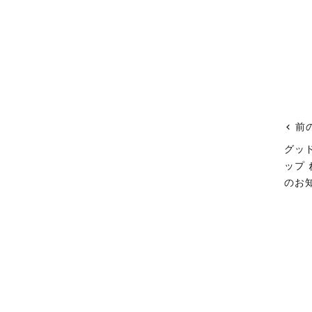
前
グッ
ップ
のお知