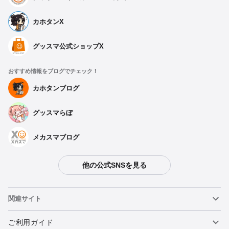
カホタンX
グッスマ公式ショップX
おすすめ情報をブログでチェック！
カホタンブログ
グッスマらぼ
メカスマブログ
他の公式SNSを見る
関連サイト
ねんどろいど
ご利用ガイド