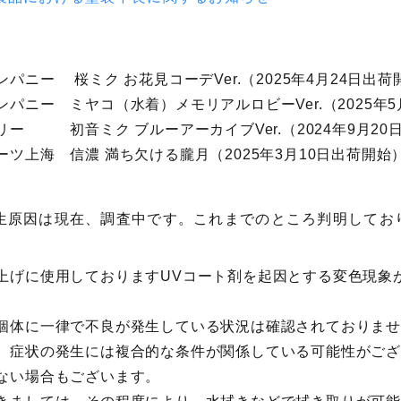
パニー 桜ミク お花見コーデVer.（2025年4月24日出荷
パニー ミヤコ（水着）メモリアルロビーVer.（2025年5
ー 初音ミク ブルーアーカイブVer.（2024年9月20
ツ上海 信濃 満ち欠ける朧月（2025年3月10日出荷開始
生原因は現在、調査中です。これまでのところ判明してお
上げに使用しておりますUVコート剤を起因とする変色現象
個体に一律で不良が発生している状況は確認されておりま
、症状の発生には複合的な条件が関係している可能性がご
ない場合もございます。