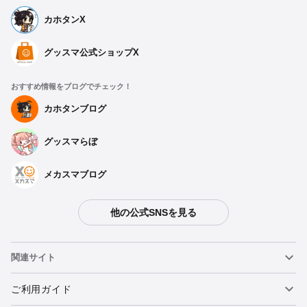
カホタンX
グッスマ公式ショップX
おすすめ情報をブログでチェック！
カホタンブログ
グッスマらぼ
メカスマブログ
他の公式SNSを見る
関連サイト
ねんどろいど
ご利用ガイド