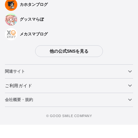
カホタンブログ
グッスマらぼ
メカスマブログ
他の公式SNSを見る
関連サイト
ねんどろいど
ご利用ガイド
会社概要・規約
ねんどろいどフェイスメーカー
重要なお知らせ
figma
FAQ・お問い合わせ
利用規約
©️ GOOD SMILE COMPANY
メカスマ
個人情報の取り扱いについて