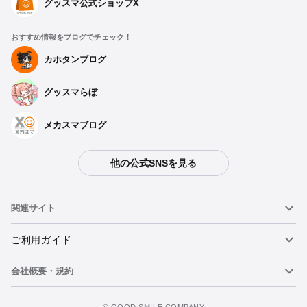
グッスマ公式ショップX
おすすめ情報をブログでチェック！
カホタンブログ
グッスマらぼ
メカスマブログ
他の公式SNSを見る
関連サイト
ねんどろいど
ご利用ガイド
会社概要・規約
ねんどろいどフェイスメーカー
重要なお知らせ
figma
FAQ・お問い合わせ
利用規約
©️ GOOD SMILE COMPANY