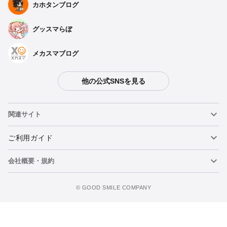
カホタンブログ
グッスマらぼ
メカスマブログ
他の公式SNSを見る
関連サイト
ねんどろいど
ご利用ガイド
会社概要・規約
ねんどろいどフェイスメーカー
重要なお知らせ
figma
FAQ・お問い合わせ
利用規約
©️ GOOD SMILE COMPANY
メカスマ
個人情報の取り扱いについて