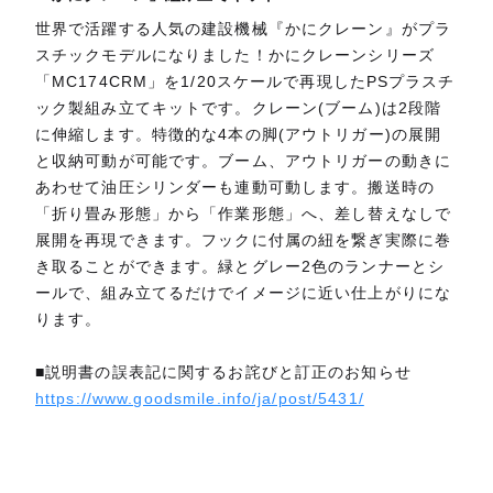
世界で活躍する人気の建設機械『かにクレーン』がプラ
スチックモデルになりました！かにクレーンシリーズ
「MC174CRM」を1/20スケールで再現したPSプラスチ
ック製組み立てキットです。クレーン(ブーム)は2段階
に伸縮します。特徴的な4本の脚(アウトリガー)の展開
と収納可動が可能です。ブーム、アウトリガーの動きに
あわせて油圧シリンダーも連動可動します。搬送時の
「折り畳み形態」から「作業形態」へ、差し替えなしで
展開を再現できます。フックに付属の紐を繋ぎ実際に巻
き取ることができます。緑とグレー2色のランナーとシ
ールで、組み立てるだけでイメージに近い仕上がりにな
ります。
■説明書の誤表記に関するお詫びと訂正のお知らせ
https://www.goodsmile.info/ja/post/5431/