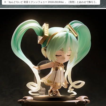
※「ねんどろいど 初音ミクシンフォニー 2018-2019Ver. 」（別売）とあわせて飾ろう。