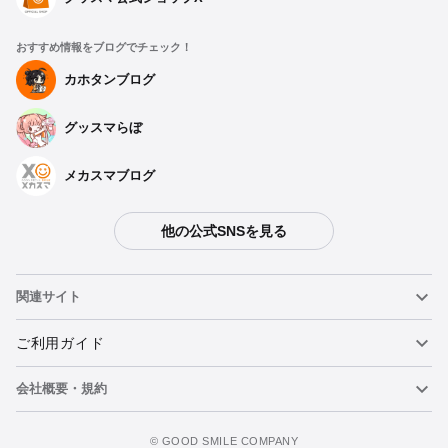
おすすめ情報をブログでチェック！
カホタンブログ
グッスマらぼ
メカスマブログ
他の公式SNSを見る
種類を選択
関連サイト
【再販】 ねんどろいど 初音ミクシンフォニー 5th Anniversary
Ver. - 2026年02月発売予定
ねんどろいど
ご利用ガイド
予約期間：2025年10月02日~2025年11月12日まで
2026年02月発売・お1人様3点まで
会社概要・規約
ねんどろいどフェイスメーカー
重要なお知らせ
ねんどろいど 初音ミクシンフォニー 5th Anniversary Ver. -
2021年08月発売予定
カートに追加
figma
FAQ・お問い合わせ
利用規約
©️ GOOD SMILE COMPANY
予約終了